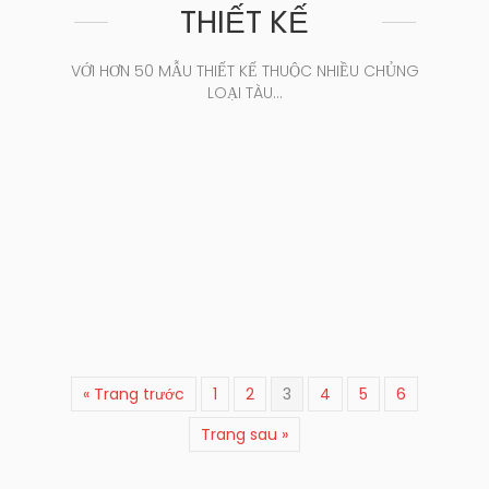
THIẾT KẾ
VỚI HƠN 50 MẪU THIẾT KẾ THUỘC NHIỀU CHỦNG
LOẠI TÀU…
« Trang trước
1
2
3
4
5
6
Trang sau »