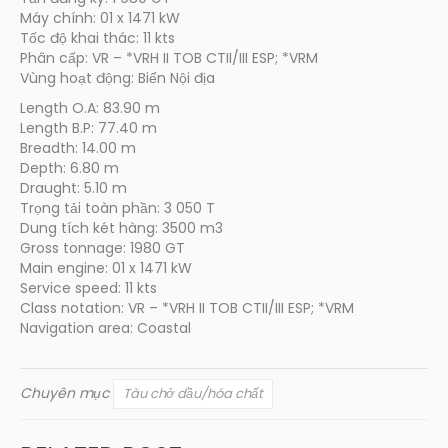
Máy chính: 01 x 1471 kW
Tốc độ khai thác: 11 kts
Phân cấp: VR – *VRH II TOB CTII/III ESP; *VRM
Vùng hoạt động: Biển Nội địa
Length O.A: 83.90 m
Length B.P: 77.40 m
Breadth: 14.00 m
Depth: 6.80 m
Draught: 5.10 m
Trọng tải toàn phần: 3 050 T
Dung tích két hàng: 3500 m3
Gross tonnage: 1980 GT
Main engine: 01 x 1471 kW
Service speed: 11 kts
Class notation: VR – *VRH II TOB CTII/III ESP; *VRM
Navigation area: Coastal
Chuyên mục
Tàu chở dầu/hóa chất